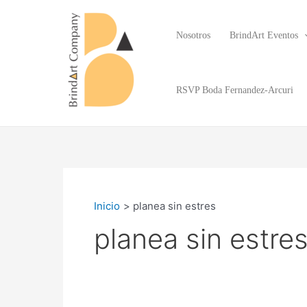
Ir
al
Nosotros
BrindArt Eventos
contenido
RSVP Boda Fernandez-Arcuri
BrindArt Company
Inicio
planea sin estres
planea sin estre