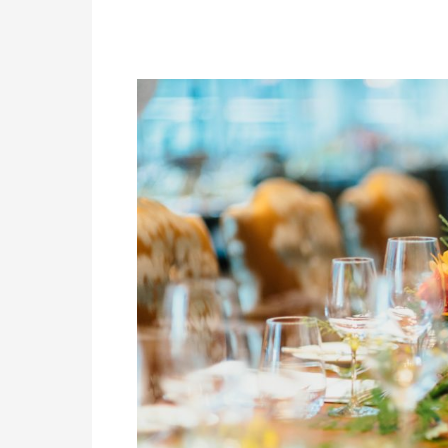
Cómo
Elegir
el
Catering
Ideal
para
Tu
Boda